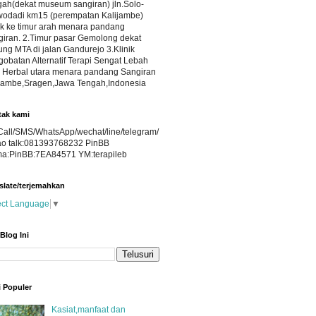
ah(dekat museum sangiran) jln.Solo-
wodadi km15 (perempatan Kalijambe)
k ke timur arah menara pandang
iran. 2.Timur pasar Gemolong dekat
ng MTA di jalan Gandurejo 3.Klinik
obatan Alternatif Terapi Sengat Lebah
 Herbal utara menara pandang Sangiran
ijambe,Sragen,Jawa Tengah,Indonesia
ak kami
all/SMS/WhatsApp/wechat/line/telegram/
ao talk:081393768232 PinBB
ma:PinBB:7EA84571 YM:terapileb
slate/terjemahkan
ect Language
▼
 Blog Ini
i Populer
Kasiat,manfaat dan