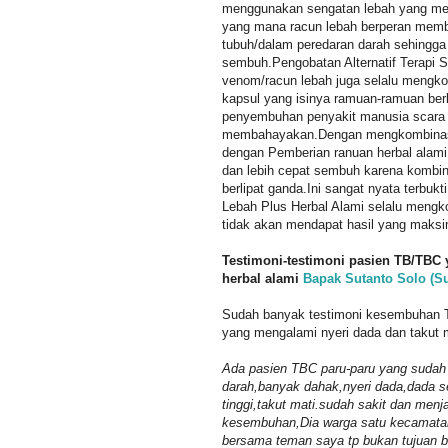
menggunakan sengatan lebah yang men
yang mana racun lebah berperan memb
tubuh/dalam peredaran darah sehingga
sembuh.Pengobatan Alternatif Terapi 
venom/racun lebah juga selalu mengk
kapsul yang isinya ramuan-ramuan ber
penyembuhan penyakit manusia scara 
membahayakan.Dengan mengkombinasik
dengan Pemberian ranuan herbal alami 
dan lebih cepat sembuh karena kombin
berlipat ganda.Ini sangat nyata terbuk
Lebah Plus Herbal Alami selalu meng
tidak akan mendapat hasil yang maksi
Testimoni-testimoni pasien TB/TBC
herbal alami
Bapak Sutanto Solo (Su
Sudah banyak testimoni kesembuhan TB
yang mengalami nyeri dada dan takut ma
Ada pasien TBC paru-paru yang sudah 
darah,banyak dahak,nyeri dada,dada s
tinggi,takut mati.sudah sakit dan me
kesembuhan,Dia warga satu kecamatan
bersama teman saya tp bukan tujuan ber