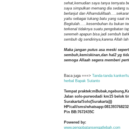
sehat,kemudian saya tanya ternyata be
saya simpulkan memang dia sedang sak
berlanjut dan Alhamdulillaah.....sekar
yaitu sebagai tukang batu yang saat 
Begitulah......kesembuhan itu bukan 
terkenal tidaknya suatu pengobatan 
seremeh apapun bisa jadi sembuh bahkan
sembuh dg sendirinya,karena Allah la
Maka jangan putus asa meski sepert
sembuh,kemiskinan,dan hal2 yg tidak
semoga Allaah segera memberi per
Baca juga ===>
Tanda-tanda kanker/t
herbal Bapak Sutanto
Tempat praktek:mBubak,ngebung,Kal
Jalan solo-purwodadi km15 belok ti
Surakarta/Solo(Surakarta)))
HP/call/sms/whatsapp:081393768232
Pin BB:7672435C
Powered by:
www.pengobatansengatlebah.com