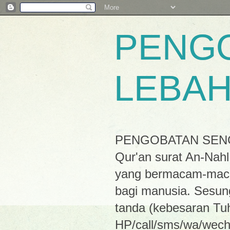
PENG
LEBA
PENGOBATAN SENGAT 
Qur'an surat An-Nahl
yang bermacam-maca
bagi manusia. Sesun
tanda (kebesaran Tu
HP/call/sms/wa/wech