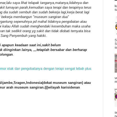
nar,lalu saya lihat telapak tanganya,matanya,lidahnya dan
k
it lumayan parah,kemudian saya terapi dan terapinya terus
s
ang dia sudah sembuh dan sudah bekerja lagi,kerja berat lagi
ini bekerja membangun "museum sangiran dua"
tergantung sepenuhnya pd mahal tidaknya pengobatan atau
tapi kalau Allah sudah menghendaki kesembuhan maka usaha
 tak sedikit orang yg sakit dan tidak diobati ternyata bisa
h Sang Penyembuh yang hakiki.
S
S
i apapun keadaan saat ini,sakit belum
s
 diinginkan lainya, ,,,tetaplah bersabar dan berharap
tolongan
.
umor otak dan pengobatanya dengan terapi sengat lebah plus
v
m
ijambe,Sragen,Indonesia(dekat museum sangiran) atau
mur arah museum sangiran.(((wilayah karisidenan
s
n