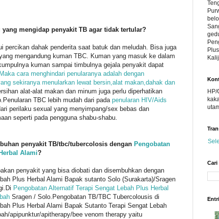
Teng
Pur
belo
Sang
ang mengidap penyakit TB agar tidak tertular?
gedu
Peng
percikan dahak penderita saat batuk dan meludah. Bisa juga
Plus
m yang mengandung kuman TBC. Kuman yang masuk ke dalam
Kal
kumpulnya kuman sampai timbulnya gejala penyakit dapat
Maka cara menghindari penularanya adalah dengan
Kont
yang sekiranya menularkan lewat bersin,alat makan,dahak dan
rsihan alat-alat makan dan minum juga perlu diperhatikan
HP/C
kak
b.Penularan TBC lebih mudah dari pada
penularan HIV/Aids
uta
dari perilaku sexual yang menyimpang/sex bebas dan
maan seperti pada pengguna shabu-shabu.
Tran
Sel
uhan penyakit TB/tbc/tubercolosis dengan
Pengobatan
 Herbal Alami
?
Cari
akan penyakit yang bisa diobati dan disembuhkan dengan
ebah Plus Herbal Alami Bapak sutanto Solo (Surakarta)/Sragen
gi.Di
Pengobatan Alternatif Terapi Sengat Lebah Plus Herbal
ebah
Sragen / Solo.Pengobatan TB/TBC Tubercolousis di
Entr
ebah Plus Herbal Alami Bapak Sutanto Terapi Sengat Lebah
ah/apipunktur/apitherapy/bee venom therapy yaitu