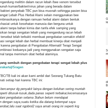
gandung melittin dalam racun lebah /bee venom tersebut
unuh kuman/bakteri/virus jahan yang berada dalam
 bakteri penyebab TBC pun bisa musnah sehingga pasien bisa
Sengat Lebah Plus Herbal Alami selain menggunakan bee
G
ombinasikanya dengan ramuan herbal alami dalam bentuk
l
khasiat untuk kesehatan manusia dan berguna untuk
alami tanpa bahan kimia dan tanfa efek samping yang
an terapi sengatan lebah yang mengandung racun lebah
tersebut telah terbukti membuat pengobatan semakin efektif
asi sengat lebah dan herbal membuat kinerja obat menjadi
ti karena pengobatan di Pengobatan Alternatif Terapi Sengat
kombinasi keduanya jadi yang menggunakan sengatan saja
S
m
mal tanpa meminum obat herbal alaminya.
 yang sembuh dengan pengobatan terapi sengat lebah plus
rakarta)/Sragen
C/TB kali ini akan kami ambil dari Seorang Tukang Batu
ti setiap hari karena TBC ini:
d
B
bercampur dg penyakit lainya dengan keluhan sering muntah
eperti ditusuk-tusuk,dada panas seperti terbakar,kecemasanya
njalani pengobatan selama 3tahun belum mendapat
 dengan saya,suatu ketika dia datang ketempat saya
obat,lalu saat ngobrol2 saya amati orang ini seperti krg