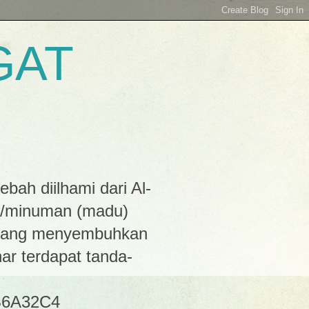
GAT
h diilhami dari Al-
ran/minuman (madu)
 yang menyembuhkan
ar terdapat tanda-
5B6A32C4