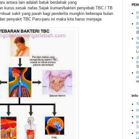
u antara lain adalah batuk berdahak yang
PEN
dan kurus,sesak nafas.Sejak kuman/bakteri penyebab TBC / TB
P
buat sakit yang parah bagi penderita mungkin beberapa bulan
S
ari penyakit TBC Paru-paru ini maka kita harus menjaga
B
l
(
T
k
d
L
J
b
S
R
a
w
Info
T
I
p
P
S
P