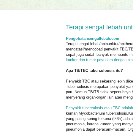
Terapi sengat lebah un
Pengobatansengatlebah.com
Terapi sengat lebah/apipunktur/apither
mengatasi/mengobati penyakit TBC/TB/
cepat.juga sudah banyak membantu 
kanker dan tumor payudara dengan bi
Apa TB/TBC tubercolousis itu?
Penyakit TBC atau sekarang lebih dik
Tuber colosis merupakan penyakit ya
paru.Namun TB/TB tidak sepenuhnya h
menyerang organ-organ lain atau meng
Penyakit tuberculosis atau TBC adalah
kuman Mycobacterium tuberculosis.K
yang paling sering terkena (90%) adal
pneumonia, karena kuman yang menye
pneumonia dapat beracam-macam. Org