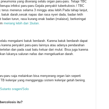
pneumonia yang diserang selalu organ paru-paru. Tetapi TBC
rupa infeksi paru-paru.Gejala penyakit tuberkulosis / TBC
 terus menerus selama 3 minggu atau lebih.Pada tahap lanjut,
 batuk darah,sesak napas dan rasa nyeri dada, badan letih
badan turun, rasa kurang enak badan (malaise), berkeringat
mam
meriang lebih dari 1bulan.
elalu mengalami batuk berdarah. Karena batuk berdarah dapat
a karena penyakit paru-paru lainnya atau adanya pendarahan
ertelan dan pada saat batu keluar dari mulut. Bisa juga karena
bkan lukanya saluran nafas dan mengeluarkan darah.
-paru saja melainkan bisa menyerang organ lain seperti
 TB kelenjar yang mengganggu sistem kelenjar getah bening.
Sutanto sragen/Solo
bercolosis itu?