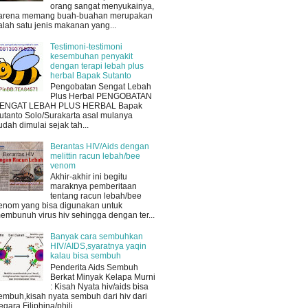
orang sangat menyukainya,
arena memang buah-buahan merupakan
alah satu jenis makanan yang...
Testimoni-testimoni
kesembuhan penyakit
dengan terapi lebah plus
herbal Bapak Sutanto
Pengobatan Sengat Lebah
Plus Herbal PENGOBATAN
ENGAT LEBAH PLUS HERBAL Bapak
utanto Solo/Surakarta asal mulanya
udah dimulai sejak tah...
Berantas HIV/Aids dengan
melittin racun lebah/bee
venom
Akhir-akhir ini begitu
maraknya pemberitaan
tentang racun lebah/bee
enom yang bisa digunakan untuk
embunuh virus hiv sehingga dengan ter...
Banyak cara sembuhkan
HIV/AIDS,syaratnya yaqin
kalau bisa sembuh
Penderita Aids Sembuh
Berkat Minyak Kelapa Murni
: Kisah Nyata hiv/aids bisa
embuh,kisah nyata sembuh dari hiv dari
egara Filiphina/phili...