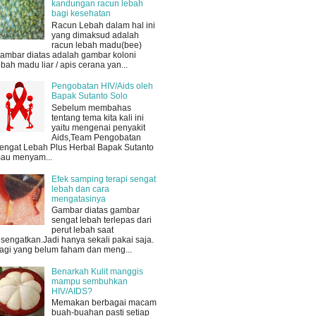
kandungan racun lebah
bagi kesehatan
Racun Lebah dalam hal ini
yang dimaksud adalah
racun lebah madu(bee)
ambar diatas adalah gambar koloni
ebah madu liar / apis cerana yan...
Pengobatan HIV/Aids oleh
Bapak Sutanto Solo
Sebelum membahas
tentang tema kita kali ini
yaitu mengenai penyakit
Aids,Team Pengobatan
engat Lebah Plus Herbal Bapak Sutanto
au menyam...
Efek samping terapi sengat
lebah dan cara
mengatasinya
Gambar diatas gambar
sengat lebah terlepas dari
perut lebah saat
isengatkan.Jadi hanya sekali pakai saja.
agi yang belum faham dan meng...
Benarkah Kulit manggis
mampu sembuhkan
HIV/AIDS?
Memakan berbagai macam
buah-buahan pasti setiap