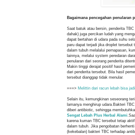
Bagaimana pencegahan penularan p
Saat batuk atau bersin, penderita TB
dahak) juga percikan ludah yang men
dapat bertahan di udara pada suhu sel
paru dapat terjadi jika droplet tersebu
dalam tubuh melalalui pernapasan, ku
lainnya, melalui system peredaran dara
penularan dari seorang penderita dite
Makin tinggi derajat positif hasil pem
dari penderita tersebut. Bila hasil pem
tersebut dianggap tidak menular.
===>
Melittin dari racun lebah bisa ja
Selain itu, kemungkinan seseorang teri
lamanya menghirup udara.Bakteri TBC 
diberi antibiotic, sehingga membutuhk
Sengat Lebah Plus Herbal Alami
.Saa
karena kuman TBC tersebut tetap akti
dalam tubuh. Jika pengobatan berhenti
(kekebalan) bakteri TBC terhadap anti