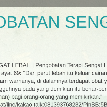
OBATAN SEN
H
LEBAH | Pengobatan Terapi Sengat Leba
 ayat 69: "Dari perut lebah itu keluar cai
m warnanya, di dalamnya terdapat obat
gguhnya pada yang demikian itu benar-ben
han) bagi orang-orang yang memikirkan."
at/line/kakao talk:081393768232/PinBB: