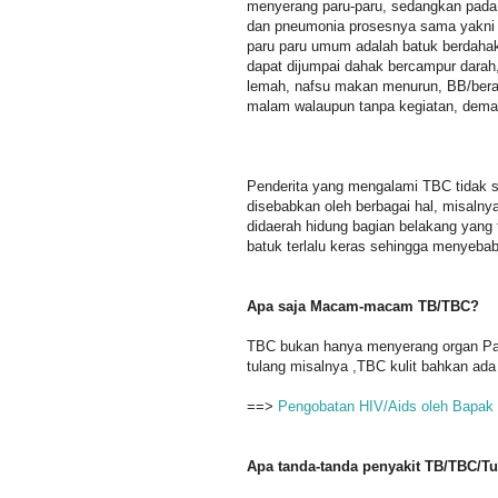
menyerang paru-paru, sedangkan pada 
dan pneumonia prosesnya sama yakni be
paru paru umum adalah batuk berdahak
dapat dijumpai dahak bercampur darah,
lemah, nafsu makan menurun, BB/berat 
malam walaupun tanpa kegiatan, de
Penderita yang mengalami TBC tidak s
disebabkan oleh berbagai hal, misalny
didaerah hidung bagian belakang yang t
batuk terlalu keras sehingga menyeba
Apa saja Macam-macam TB/TBC?
TBC bukan hanya menyerang organ Paru
tulang misalnya ,TBC kulit bahkan ada
==>
Pengobatan HIV/Aids oleh Bapak 
Apa tanda-tanda penyakit TB/TBC/Tu