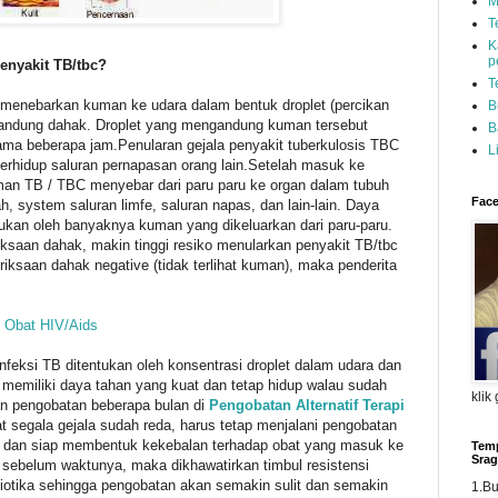
M
T
K
p
enyakit TB/tbc?
T
C menebarkan kuman ke udara dalam bentuk droplet (percikan
B
gandung dahak. Droplet yang mengandung kuman tersebut
B
ama beberapa jam.Penularan gejala penyakit tuberkulosis TBC
L
t terhidup saluran pernapasan orang lain.Setelah masuk ke
man TB / TBC menyebar dari paru paru ke organ dalam tubuh
Face
h, system saluran limfe, saluran napas, dan lain-lain. Daya
ntukan oleh banyaknya kuman yang dikeluarkan dari paru-paru.
eriksaan dahak, makin tinggi resiko menularkan penyakit TB/tbc
eriksaan dahak negative (tidak terlihat kuman), maka penderita
di Obat HIV/Aids
nfeksi TB ditentukan oleh konsentrasi droplet dalam udara dan
memiliki daya tahan yang kuat dan tetap hidup walau sudah
klik
an pengobatan beberapa bulan di
Pengobatan Alternatif Terapi
t segala gejala sudah reda, harus tetap menjalani pengobatan
f dan siap membentuk kekebalan terhadap obat yang masuk ke
Temp
Srag
 sebelum waktunya, maka dikhawatirkan timbul resistensi
biotika sehingga pengobatan akan semakin sulit dan semakin
1.B