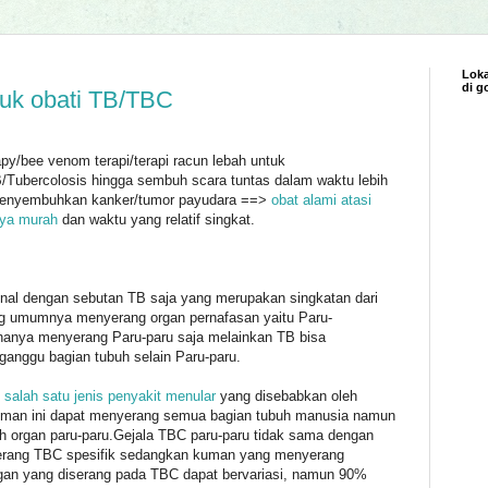
Loka
di g
tuk obati TB/TBC
apy/bee venom terapi/terapi racun lebah untuk
Tubercolosis hingga sembuh scara tuntas dalam waktu lebih
menyembuhkan kanker/tumor payudara ==>
obat alami atasi
aya murah
dan waktu yang relatif singkat.
enal dengan sebutan TB saja yang merupakan singkatan dari
ng umumnya menyerang organ pernafasan yaitu Paru-
anya menyerang Paru-paru saja melainkan TB bisa
ganggu bagian tubuh selain Paru-paru.
 salah satu jenis penyakit menular
yang disebabkan oleh
uman ini dapat menyerang semua bagian tubuh manusia namun
ah organ paru-paru.Gejala TBC paru-paru tidak sama dengan
rang TBC spesifik sedangkan kuman yang menyerang
an yang diserang pada TBC dapat bervariasi, namun 90%