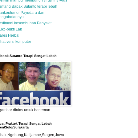
elittin mampu membunuh virus HIV/Aids
entang Bapak Sutanto terapi lebah
anker/tumor Payudara dan
engobatannya
estimoni kesembuhan Penyakit
ukti-bukti Lab
ares Herbal
ihat versi komputer
book Sutanto Terapi Sengat Lebah
 gambar diatas untuk berteman
at Praktek Terapi Sengat Lebah
en/Solo/Surakarta
ubak,Ngebung,Kalijambe,Sragen,Jawa