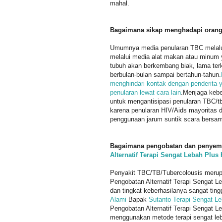
mahal.
Bagaimana sikap menghadapi orang y
Umumnya media penularan TBC melalui 
melalui media alat makan atau minu
tubuh akan berkembang biak, lama ter
berbulan-bulan sampai bertahun-tahun.
menghindari kontak dengan penderita 
penularan lewat cara lain
.Menjaga kebe
untuk mengantisipasi penularan TBC/t
karena penularan HIV/Aids mayoritas 
penggunaan jarum suntik scara bersa
Bagaimana pengobatan dan penyemb
Alternatif Terapi Sengat Lebah Plus
Penyakit TBC/TB/Tubercolousis merup
Pengobatan Alternatif Terapi Sengat L
dan tingkat keberhasilanya sangat ting
Alami
Bapak
Sutanto Terapi Sengat L
Pengobatan Alternatif Terapi Sengat L
menggunakan metode terapi sengat leb