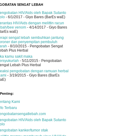
GOBATAN SENGAT LEBAH
engobatan HIV/Aids oleh Bapak Sutanto
olo
- 6/1/2017
- Giyo Bares (BarEs waE)
erantas HIV/Aids dengan melittin racun
ebah/bee venom
- 4/14/2017
- Giyo Bares
BarEs waE)
erapi sengat lebah sembuhkan jantung
oroner dan penyempitan pembuluh
arah
- 8/10/2015
- Pengobatan Sengat
ebah Plus Herbal
ika kamu sakit maka
ersyukurlah
- 5/11/2015
- Pengobatan
engat Lebah Plus Herbal
eaksi pengobatan dengan ramuan herbal
lami
- 3/19/2015
- Giyo Bares (BarEs
aE)
 Penting:
entang Kami
nfo Terbaru
engobatansengatlebah.com
engobatan HIV/Aids oleh Bapak Sutanto
olo
engobatan kanker/tumor otak