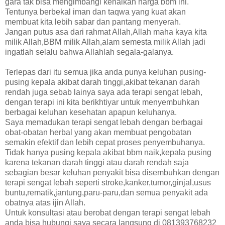
gara tak bisa mengimbangi kenaikan harga bbm ini.
Tentunya berbekal iman dan taqwa yang kuat akan
membuat kita lebih sabar dan pantang menyerah.
Jangan putus asa dari rahmat Allah,Allah maha kaya kita
milik Allah,BBM milik Allah,alam semesta milik Allah jadi
ingatlah selalu bahwa Allahlah segala-galanya.
Terlepas dari itu semua jika anda punya keluhan pusing-
pusing kepala akibat darah tinggi,akibat tekanan darah
rendah juga sebab lainya saya ada terapi sengat lebah,
dengan terapi ini kita berikhtiyar untuk menyembuhkan
berbagai keluhan kesehatan apapun keluhanya.
Saya memadukan terapi sengat lebah dengan berbagai
obat-obatan herbal yang akan membuat pengobatan
semakin efektif dan lebih cepat proses penyembuhanya.
Tidak hanya pusing kepala akibat bbm naik,kepala pusing
karena tekanan darah tinggi atau darah rendah saja
sebagian besar keluhan penyakit bisa disembuhkan dengan
terapi sengat lebah seperti stroke,kanker,tumor,ginjal,usus
buntu,rematik,jantung,paru-paru,dan semua penyakit ada
obatnya atas ijin Allah.
Untuk konsultasi atau berobat dengan terapi sengat lebah
anda bisa hubungi saya secara langsung di 081393768232