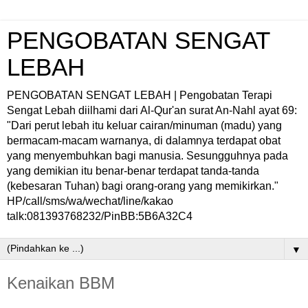
PENGOBATAN SENGAT
LEBAH
PENGOBATAN SENGAT LEBAH | Pengobatan Terapi
Sengat Lebah diilhami dari Al-Qur'an surat An-Nahl ayat 69:
"Dari perut lebah itu keluar cairan/minuman (madu) yang
bermacam-macam warnanya, di dalamnya terdapat obat
yang menyembuhkan bagi manusia. Sesungguhnya pada
yang demikian itu benar-benar terdapat tanda-tanda
(kebesaran Tuhan) bagi orang-orang yang memikirkan."
HP/call/sms/wa/wechat/line/kakao
talk:081393768232/PinBB:5B6A32C4
▼
Kenaikan BBM